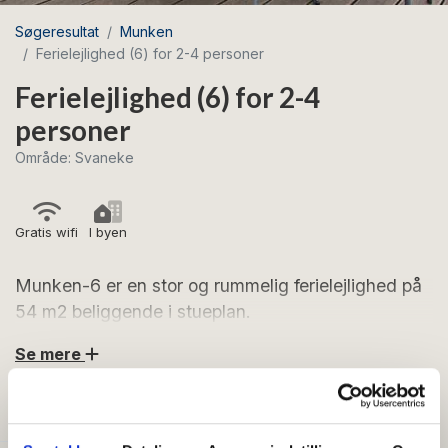
Søgeresultat
Munken
Ferielejlighed (6) for 2-4 personer
Ferielejlighed (6) for 2-4
personer
Område: Svaneke
Gratis wifi
I byen
Munken-6 er en stor og rummelig ferielejlighed på
54 m2 beliggende i stueplan.
Se mere
Lejligheden, der ligger i stueplan, er indrettet således:
Entré med adgang til stort badeværelse med
FACILITETER
bruseniche, toilet og gulvvarme. Entréen fører videre
ind i stuen, hvor der er sovesofa (2 sovepladser),