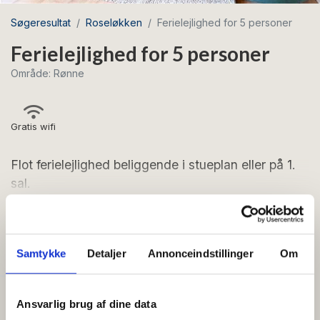
Søgeresultat
Roseløkken
Ferielejlighed for 5 personer
Ferielejlighed for 5 personer
Område: Rønne
Gratis wifi
Flot ferielejlighed beliggende i stueplan eller på 1.
sal.
Se mere
Lejlighederne er indrettet for 5 personer: Entré med
indgang til stort badeværelse med bruseniche,
FACILITETER
håndvask, toilet samt vaskemaskine og tørretumbler.
Samtykke
Detaljer
Annonceindstillinger
Om
Overfor badeværelset ligger de to soveværelser. Det
ene soveværelse er indrettet med en dobbeltseng,
Generelt
mens det andet soveværelse har dobbeltseng og en
Ansvarlig brug af dine data
Senge i alt:
5