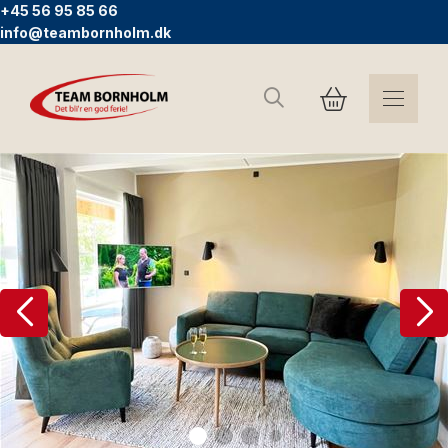
+45 56 95 85 66
info@teambornholm.dk
Søg