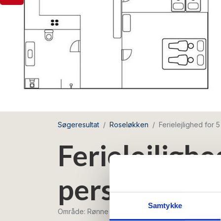
Søgeresultat
Roseløkken
Ferielejlighed for 
Ferielejlighe
personer
Samtykke
Område: Rønne