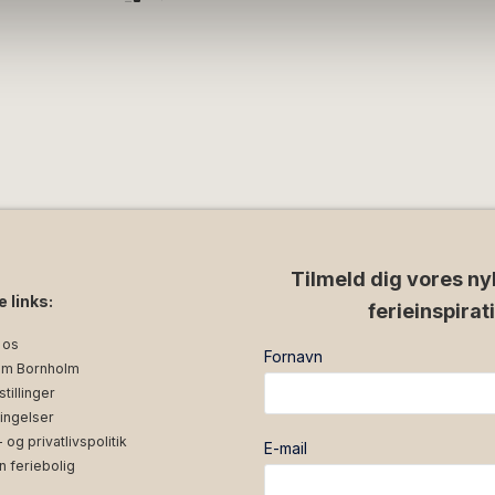
Tilmeld dig vores ny
e links:
ferieinspirat
 os
Fornavn
m Bornholm
tillinger
ingelser
og privatlivspolitik
E-mail
n feriebolig