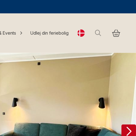
Søg
& Events
Udlej din feriebolig
Change language