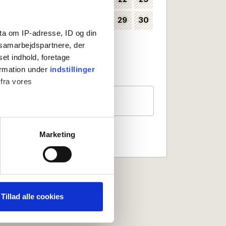
24
25
26
27
28
29
30
35
ta om IP-adresse, ID og din
31
36
s samarbejdspartnere, der
set indhold, foretage
Kan vælges som ankomstdag
ormation under
indstillinger
Ankomst ikke mulig
 fra vores
Gæster
2 personer
ter
Marketing
ting)
 medier og til at analysere
nden for sociale medier,
Tillad alle cookies
e oplysninger, du har givet