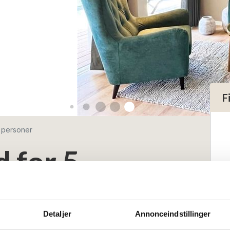
F
5 personer
d for 5
Detaljer
Annonceindstillinger