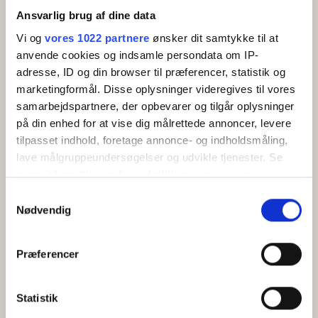
et lille gæstetoilet. I den anden ene finder du yderligere
Mikroovn
Ansvarlig brug af dine data
to soveværelser, hvoraf det ene er indrettet med en
Fryser
Vi og
vores 1022 partnere
ønsker dit samtykke til at
køjeseng og det andet med dobbeltseng.
Køleskab
anvende cookies og indsamle persondata om IP-
Kaffemaskine/elkedel
adresse, ID og din browser til præferencer, statistik og
Adresse:
Rubinvej 7, 3790 Hasle.
Køkken
marketingformål. Disse oplysninger videregives til vores
Grill
samarbejdspartnere, der opbevarer og tilgår oplysninger
Sauna
på din enhed for at vise dig målrettede annoncer, levere
tilpasset indhold, foretage annonce- og indholdsmåling,
lave målgruppeundersøgelser og udvikle tjenester. Se
mere information under
indstillinger
og i vores
persondatapolitik. Du kan altid trække dit samtykke
Samtykkevalg
tilbage eller ændre indstillinger fra vores
Nødvendig
"Cookiedeklaration", eller ved at trykke på "Privacy
trigger" ikonet.
KORT
Præferencer
Hvis du tillader det, vil vi også gerne:
Indsamle præcise oplysninger om din placering,
Statistik
+
der kan være nøjagtig inden for få meter