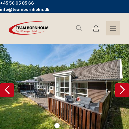
+45 56 95 85 66
info@teambornholm.dk
Søg