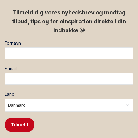
facebook
instagram
Tilmeld dig vores nyhedsbrev og modtag
tilbud, tips og ferieinspiration direkte i din
indbakke 🌞
Fornavn
E-mail
Land
Tilmeld