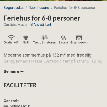
Søgeresultat
Rubinhusene
Feriehus for 6-8 personer
Feriehus for 6-8 personer
Område: Hasle
Vis på kort
Gratis wifi
Grill
Tæt på naturen
Sauna
Brændeovn
Moderne sommerhus på 132 m² med fredelig
beliggenhed i Hasle Lystskov, tæt på strand, sø og
natur.
Se mere
Glæd jer til en dejlig ferie i dette rummelige
FACILITETER
sommerhus, som ligger midt i den smukke natur ved
Hasle. Her bor I tæt på Rubinsøen, Hasle Strand og de
mange vandre- og cykelstier gennem Hasle Lystskov.
Generelt
Samtidig er der ikke langt til Hasles hyggelige
Senge i alt:
8