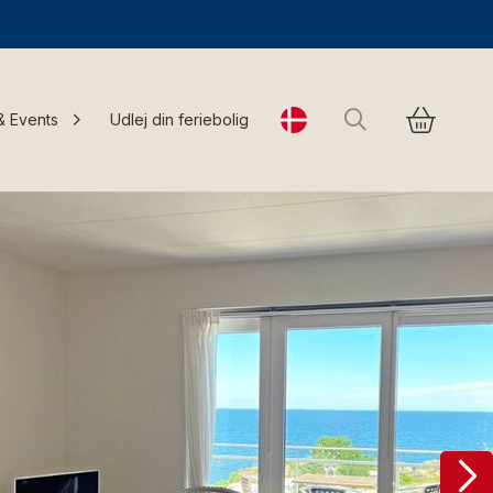
Søg
& Events
Udlej din feriebolig
Change language