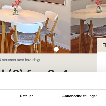
F
2-4 personer med havudsigt
d (9) for 2-4
d havudsigt
Detaljer
Annonceindstillinger