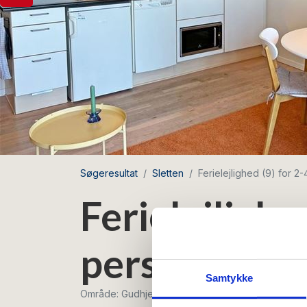
Søgeresultat
Sletten
Ferielejlighed (9) for 
Ferielejlighe
personer me
Samtykke
Område: Gudhjem