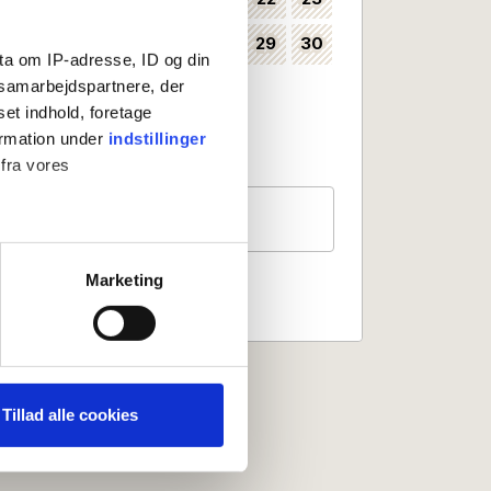
24
25
26
27
28
29
30
35
ta om IP-adresse, ID og din
s samarbejdspartnere, der
31
36
set indhold, foretage
Kan vælges som ankomstdag
ormation under
indstillinger
Ankomst ikke mulig
 fra vores
Gæster
2 personer
ter
Marketing
ting)
 medier og til at analysere
nden for sociale medier,
Tillad alle cookies
e oplysninger, du har givet