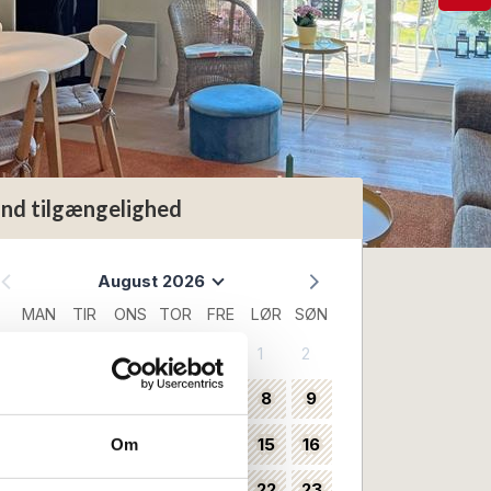
ind tilgængelighed
August 2026
MAN
TIR
ONS
TOR
FRE
LØR
SØN
1
2
31
3
4
5
6
7
8
9
32
10
11
12
13
14
15
16
Om
33
17
18
19
20
21
22
23
34