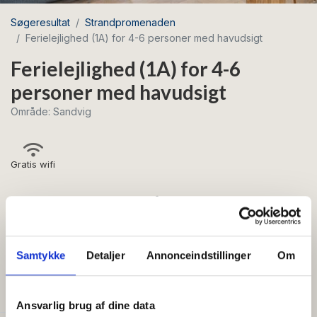
Søgeresultat
Strandpromenaden
Ferielejlighed (1A) for 4-6 personer med havudsigt
Ferielejlighed (1A) for 4-6
personer med havudsigt
Område: Sandvig
Gratis wifi
Lækker luksuslejlighed på 110m2 med
imponerende havudsigt
Se mere
Stor og flot luksuslejlighed på 110 m2 i to plan.
Samtykke
Detaljer
Annonceindstillinger
Om
Stueplan er indrettet således: Fra entréen går du ind i
FACILITETER
det lækre køkken med barstole. Køkkenet er åbent til
Ansvarlig brug af dine data
stuen, hvor du har et hyggeligt sofaarrangement (2