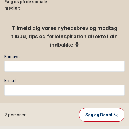
Følg os på de sociale
medier:
facebook
instagram
Tilmeld dig vores nyhedsbrev og modtag
tilbud, tips og ferieinspiration direkte i din
indbakke 🌞
Fornavn
E-mail
Land
2 personer
Søg og Bestil