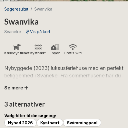
Søgeresultat
Swanvika
Swanvika
Svaneke
Vis på kort
Kæledyr tilladt
Kystnært
I byen
Gratis wifi
Nybyggede (2023) luksusferiehuse med en perfekt
beliggenhed i Svaneke. Fra sommerhusene har du
direkte adgang til en smuk klippeeng, havet og
Se mere
klipperne.
3 alternativer
Nybyggede (2023) sommerhuse i særklasse.
Sommerhusene er tegnet af Kim Utzons arkitekter og
Vælg filter til din søgning:
byder på materialer af højest kvalitet. Sommerhusene
Nyhed 2026
Kystnært
Swimmingpool
ligger på en naturgrund omgivet af klipper, hav og