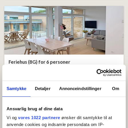
I hønseskidning er det godt at have et "lortenummer".
Bemærk om husdyr:
I Swanvika er der enkelte
boliger, hvor hund eller kat er velkomne. Det fremgår
tydeligt ved den enkelte bolig, hvis husdyr er tilladt.
Hvis du medbringer husdyr, skal du huske at angive
dette, når du bestiller dit ophold.
Feriehus (8G) for 6 personer
Nybygget (2023) sommerhus på 110 m2 i Svaneke
- tæt på byen, klipperne og havet.
Samtykke
Detaljer
Annonceindstillinger
Om
6 senge
Kæledyr tilladt
Gratis wifi
Vis
Ansvarlig brug af dine data
Vi og
vores 1022 partnere
ønsker dit samtykke til at
anvende cookies og indsamle persondata om IP-