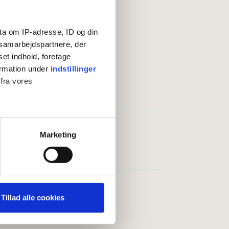
ta om IP-adresse, ID og din
s samarbejdspartnere, der
set indhold, foretage
ormation under
indstillinger
 fra vores
ag (lavsæson):
Valgfri
ter
Marketing
(senest):
10:00
ting)
 medier og til at analysere
maskine
nden for sociale medier,
Tillad alle cookies
rasse
e oplysninger, du har givet
kine/elkedel