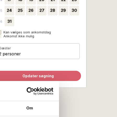
24
25
26
27
28
29
30
35
31
36
Kan vælges som ankomstdag
Ankomst ikke mulig
Gæster
2 personer
Opdater søgning
Om