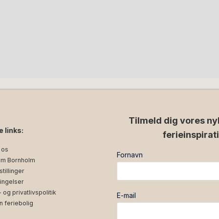
Tilmeld dig vores ny
e links:
ferieinspirat
 os
Fornavn
m Bornholm
tillinger
ingelser
og privatlivspolitik
E-mail
n feriebolig