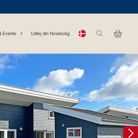
Søg
& Events
Udlej din feriebolig
Change language