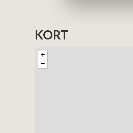
KORT
+
−