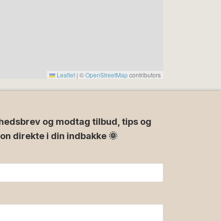
Leaflet
|
©
OpenStreetMap
contributors
hedsbrev og modtag tilbud, tips og
ion direkte i din indbakke 🌞