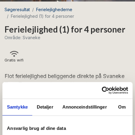
Søgeresultat
Ferielejlighederne
Ferielejlighed (1) for 4 personer
Ferielejlighed (1) for 4 personer
Område: Svaneke
Gratis wifi
Flot ferielejlighed beliggende direkte på Svaneke
Torv. To soveværelser med hver to senge.
Lejligheden er på 57 m2.
Se mere
Ferielejligheden er 57 m2 og beliggende på 1. sal. Den
Samtykke
Detaljer
Annonceindstillinger
Om
FACILITETER
er indrettet således: Entré. Stue med tv i åben
forbindelse med køkken og spiseplads til 4 personer.
Badeværelse med toilet og bruseniche. Soveværelse
Ansvarlig brug af dine data
Generelt