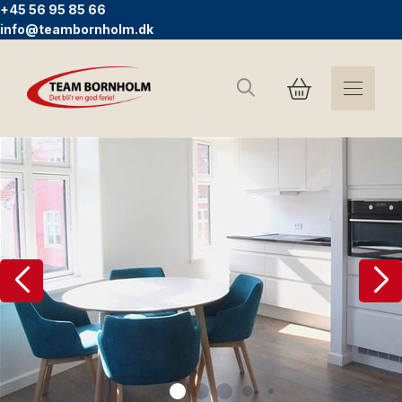
+45 56 95 85 66
info@teambornholm.dk
Søg