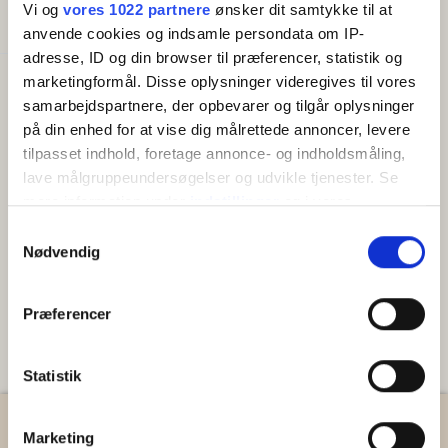
med dobbeltseng samt ét soveværelse med to
Vi og
vores 1022 partnere
ønsker dit samtykke til at
Senge i alt:
4
enkeltsenge. Køkkenet har komfur med ovn, køleskab
anvende cookies og indsamle persondata om IP-
med frostbox, kaffemaskine og el-koger. Fra
adresse, ID og din browser til præferencer, statistik og
lejlighederne har du adgang til en dejlig fællesterrasse.
marketingformål. Disse oplysninger videregives til vores
Faciliteter
samarbejdspartnere, der opbevarer og tilgår oplysninger
Gratis wifi
på din enhed for at vise dig målrettede annoncer, levere
Opvaskemaskine
tilpasset indhold, foretage annonce- og indholdsmåling,
TV
Køleskab
lave målgruppeundersøgelser og udvikle tjenester. Se
Kaffemaskine/elkedel
mere information under
indstillinger
og i vores
persondatapolitik. Du kan altid trække dit samtykke
Samtykkevalg
tilbage eller ændre indstillinger fra vores
Nødvendig
"Cookiedeklaration", eller ved at trykke på "Privacy
trigger" ikonet.
Præferencer
Hvis du tillader det, vil vi også gerne:
Indsamle præcise oplysninger om din placering,
Statistik
der kan være nøjagtig inden for få meter
Identificere din enhed baseret på en scanning af
Marketing
dens unikke karakteristika (fingerprinting)