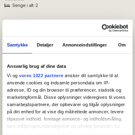
gasgrill – perfekt til rolige stunder mellem oplevelser i
Senge i alt:
2
Gudhjem og på øen.
Ferielejligheden er indrettet således:
Godt at vide
Entré via lejlighedens terrasse, hvorfra du har et
Kæledyr tilladt
separat soveværelse med dobbeltseng på den ene
hånd og lejlighedens badeværelse med brus, wc,
Samtykke
Detaljer
Annonceindstillinger
Om
håndvask og vaskemaskine på den anden hånd. I
Faciliteter
opholdsrummet finder du et veludstyret køkken med
Gratis wifi
bl.a. køleskab, opvaskemaskine og kaffemaskine samt
Ansvarlig brug af dine data
Opvaskemaskine
en spiseplads til 4 personer. Den flotte stue er indrettet
Vaskemaskine
Vi og
vores 1022 partnere
ønsker dit samtykke til at
med TV og en sovesofa (2 sovepladser).
Altan/terrasse
anvende cookies og indsamle persondata om IP-
TV
adresse, ID og din browser til præferencer, statistik og
Oplysninger om lejligheden
Køleskab
marketingformål. Disse oplysninger videregives til vores
• Antal kvadratmeter og plan: 40 m² i ét plan.
Sovesofa
samarbejdspartnere, der opbevarer og tilgår oplysninger
Kaffemaskine/elkedel
• Beliggenhed: 1. sal.
på din enhed for at vise dig målrettede annoncer, levere
Køkken
• Antal soveværelser: Et separat soveværelse med
tilpasset indhold, foretage annonce- og indholdsmåling,
Grill
dobbeltseng. Sovesofa til to personer i
lave målgruppeundersøgelser og udvikle tjenester. Se
opholdsrummet.
mere information under
indstillinger
og i vores