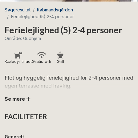
Søgeresultat
Købmandsgården
Ferielejlighed (5) 2-4 personer
Ferielejlighed (5) 2-4 personer
Område: Gudhjem
Kæledyr tilladt
Gratis wifi
Grill
Flot og hyggelig ferielejlighed for 2-4 personer med
egen terrasse med havkig.
Se mere
Glæd jer til skønne feriedage i denne ferielejlighed i
hjertet af Gudhjem. Lejligheden er 40 m² og ligger på 1.
FACILITETER
sal, hvorfra I kan nyde et skønt kig over byens
charmerende, røde tage og et glimt af Østersøen. Til
lejligheden hører en terrasse med havemøbler og
Generelt