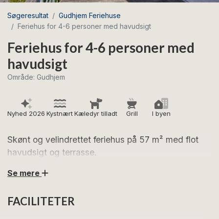
Søgeresultat
Gudhjem Feriehuse
Feriehus for 4-6 personer med havudsigt
Feriehus for 4-6 personer med
havudsigt
Område: Gudhjem
Nyhed 2026
Kystnært
Kæledyr tilladt
Grill
I byen
Skønt og velindrettet feriehus på 57 m² med flot
havudsigt og terrasse.
Se mere
Glæd dig til dejlige feriedage i dette flotte feriehus med
en fantastisk beliggenhed i Gudhjem nær havet og
FACILITETER
klipperne.