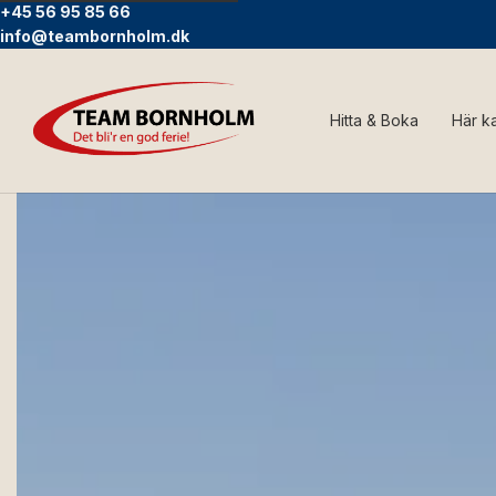
+45 56 95 85 66
info@teambornholm.dk
Hitta & Boka
Här k