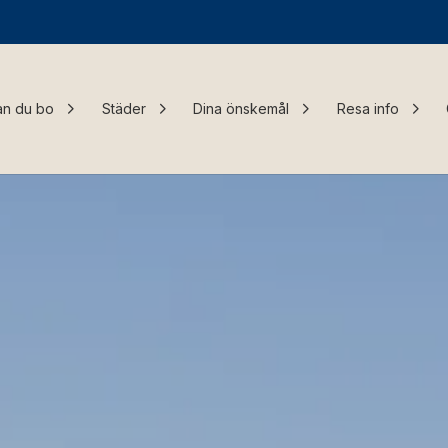
an du bo
Städer
Dina önskemål
Resa info