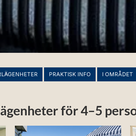
RLÄGENHETER
PRAKTISK INFO
I OMRÅDET
ägenheter för 4–5 perso