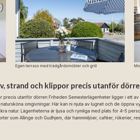
Egen terrass med trädgårdsmöbler och grill
Mo
 strand och klippor precis utanför dörr
 precis utanför dörren Friheden Semesterlägenheter ligger i ett a
natursköna omgivningar. Här kan ni njuta av lugnet och de öppna vy
 natur. Lägenheterna är ljusa och rymliga med plats för 4–5 persone
ga orter som Allinge och Gudhjem, där hamnmiljöer, caféer, rökerier, 