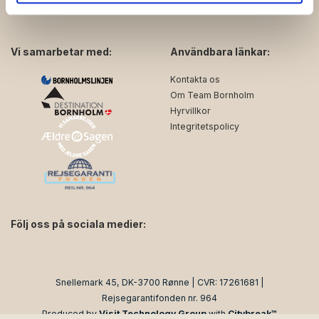
de har indsamlet fra din brug af deres tjenester.
Vi samarbetar med:
Användbara länkar:
Kontakta os
Om Team Bornholm
Hyrvillkor
Integritetspolicy
Följ oss på sociala medier:
facebook
instagram
Snellemark 45, DK-3700 Rønne | CVR: 17261681 |
Rejsegarantifonden nr. 964
Produced by
Visit Technology Group
with
Citybreak™