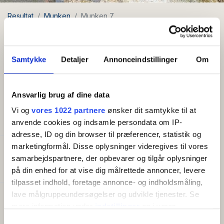
Resultat
Munken
Munken 7
Munken 7 - Ferielejlighed for 2-4
personer
Samtykke
Detaljer
Annonceindstillinger
Om
Nyhet 2026
Gratis wifi
I stan
Ansvarlig brug af dine data
Vi og
vores 1022 partnere
ønsker dit samtykke til at
BEKVÄMLIGHETER
anvende cookies og indsamle persondata om IP-
adresse, ID og din browser til præferencer, statistik og
marketingformål. Disse oplysninger videregives til vores
Kapacitet
samarbejdspartnere, der opbevarer og tilgår oplysninger
Antal bäddar:
2
på din enhed for at vise dig målrettede annoncer, levere
tilpasset indhold, foretage annonce- og indholdsmåling,
lave målgruppeundersøgelser og udvikle tjenester. Se
Bra att veta
mere information under
indstillinger
og i vores
Ankomstdag (högsäsong):
Måndag
persondatapolitik. Du kan altid trække dit samtykke
Samtykkevalg
Ankomstdag (lågsäsong):
Valfri