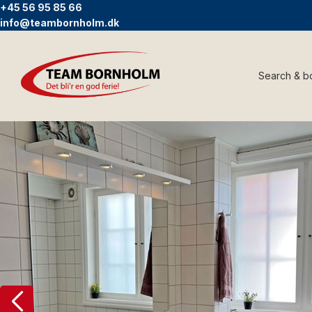
+45 56 95 85 66
info@teambornholm.dk
Search & b