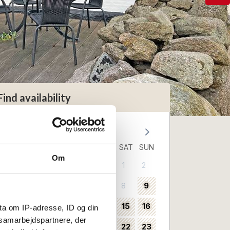
Find availability
August 2026
MON
TUE
WED
THU
FRI
SAT
SUN
Om
1
2
31
3
4
5
6
7
8
9
32
10
11
12
13
14
15
16
33
ta om IP-adresse, ID og din
s samarbejdspartnere, der
17
18
19
20
21
22
23
34