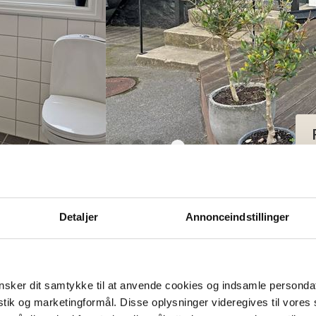
erielejlighed
Detaljer
Annonceindstillinger
oner
sker dit samtykke til at anvende cookies og indsamle personda
istik og marketingformål. Disse oplysninger videregives til vore