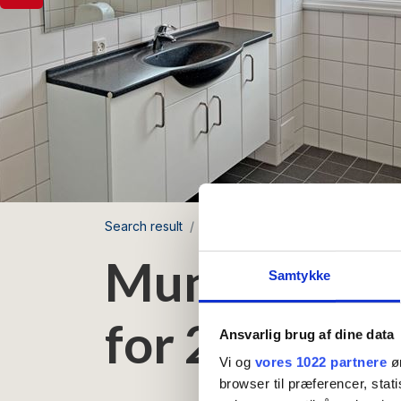
Search result
Munken
Munken 7
Munken 7 - F
Samtykke
for 2-4 pers
Ansvarlig brug af dine data
Vi og
vores 1022 partnere
øn
browser til præferencer, stat