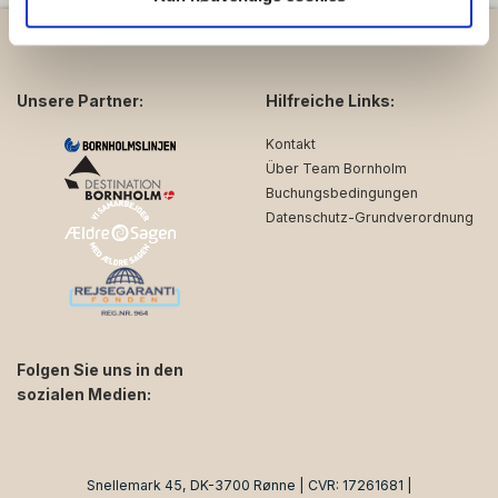
data med andre oplysninger, du har givet dem, eller som
de har indsamlet fra din brug af deres tjenester.
Unsere Partner:
Hilfreiche Links:
Kontakt
Über Team Bornholm
Buchungsbedingungen
Datenschutz-Grundverordnung
Folgen Sie uns in den
sozialen Medien:
facebook
instagram
Snellemark 45, DK-3700 Rønne | CVR: 17261681 |