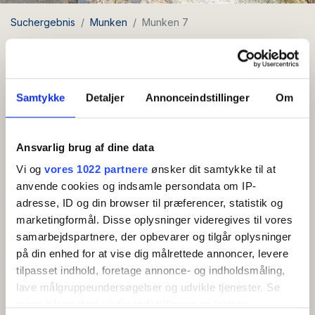
Suchergebnis
Munken
Munken 7
Munken 7 - Ferielejlighed for 2-4
personer
Samtykke
Detaljer
Annonceindstillinger
Om
Neu 2026
Kostenloses
Stadtlage
WLAN
Ansvarlig brug af dine data
Vi og
vores 1022 partnere
ønsker dit samtykke til at
AMENITIES
anvende cookies og indsamle persondata om IP-
adresse, ID og din browser til præferencer, statistik og
marketingformål. Disse oplysninger videregives til vores
Kapazität
samarbejdspartnere, der opbevarer og tilgår oplysninger
Anzahl Betten:
2
på din enhed for at vise dig målrettede annoncer, levere
tilpasset indhold, foretage annonce- og indholdsmåling,
lave målgruppeundersøgelser og udvikle tjenester. Se
Gut zu wissen
mere information under
indstillinger
og i vores
Anreisetag (Hochsaison):
Montag