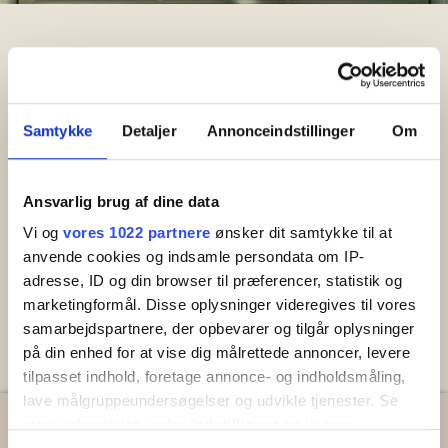
TEST - Sommerhuset
Rønne
Samtykke
Detaljer
Annonceindstillinger
Om
TEST
TEST
Ansvarlig brug af dine data
Vi og
vores 1022 partnere
ønsker dit samtykke til at
anvende cookies og indsamle persondata om IP-
adresse, ID og din browser til præferencer, statistik og
marketingformål. Disse oplysninger videregives til vores
samarbejdspartnere, der opbevarer og tilgår oplysninger
på din enhed for at vise dig målrettede annoncer, levere
tilpasset indhold, foretage annonce- og indholdsmåling,
lave målgruppeundersøgelser og udvikle tjenester. Se
mere information under
indstillinger
og i vores