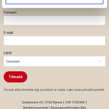
indbakke 🌞
de har indsamlet fra din brug af deres tjenester.
Fornavn
E-mail
Land
Tilmeld
Du kan altid afmelde dig via linket i e-mails. Læs vores
privatlivspolitik
.
Snellemark 45, 3700 Rønne | CVR 17261681 |
Medlemsnummer i Rejsegarantifonden 964