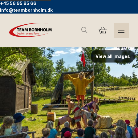
+45 56 95 85 66
info@teambornholm.dk
Suchen
View all images