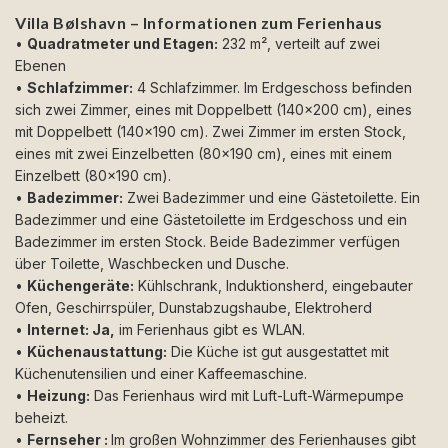
Villa Bølshavn – Informationen zum Ferienhaus
•
Quadratmeter und Etagen:
232 m², verteilt auf zwei
Ebenen
•
Schlafzimmer:
4 Schlafzimmer. Im Erdgeschoss befinden
sich zwei Zimmer, eines mit Doppelbett (140x200 cm), eines
mit Doppelbett (140x190 cm). Zwei Zimmer im ersten Stock,
eines mit zwei Einzelbetten (80x190 cm), eines mit einem
Einzelbett (80x190 cm).
•
Badezimmer:
Zwei Badezimmer und eine Gästetoilette. Ein
Badezimmer und eine Gästetoilette im Erdgeschoss und ein
Badezimmer im ersten Stock. Beide Badezimmer verfügen
über Toilette, Waschbecken und Dusche.
•
Küchengeräte:
Kühlschrank, Induktionsherd, eingebauter
Ofen, Geschirrspüler, Dunstabzugshaube, Elektroherd
•
Internet: Ja,
im Ferienhaus gibt es WLAN.
•
Küchenaustattung:
Die Küche ist gut ausgestattet mit
Küchenutensilien und einer Kaffeemaschine.
•
Heizung:
Das Ferienhaus wird mit Luft-Luft-Wärmepumpe
beheizt.
•
Fernseher :
Im großen Wohnzimmer des Ferienhauses gibt