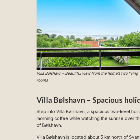
Villa Bølshavn – Beautiful view from the home’s two living
rooms
Villa Bølshavn – Spacious hol
Step into Villa Bølshavn, a spacious two-level hol
morning coffee while watching the sunrise over the 
of Bølshavn.
Villa Bølshavn is located about 5 km north of Sva