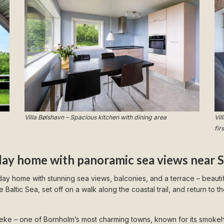
Villa Bølshavn – Spacious kitchen with dining area
Vil
fir
iday home with panoramic sea views near 
iday home with stunning sea views, balconies, and a terrace – beautif
Baltic Sea, set off on a walk along the coastal trail, and return to t
neke – one of Bornholm’s most charming towns, known for its smokehou