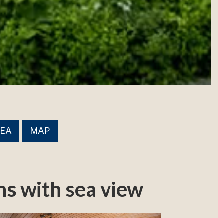
REA
MAP
ns with sea view