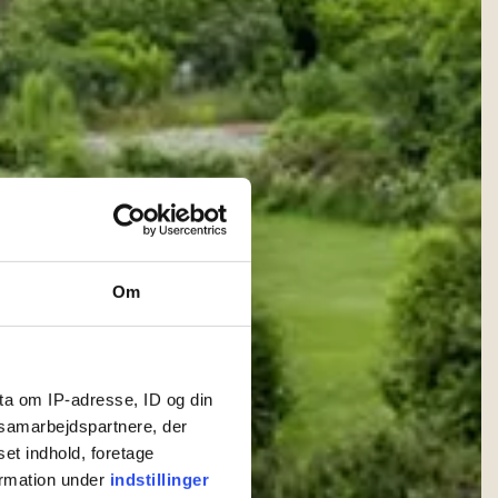
Om
ta om IP-adresse, ID og din
s samarbejdspartnere, der
set indhold, foretage
ormation under
indstillinger