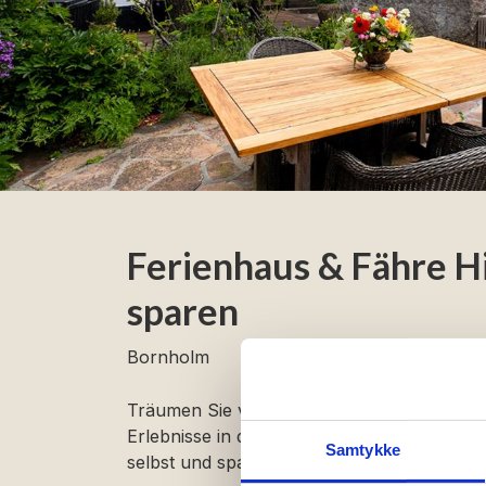
Ferienhaus & Fähre H
sparen
Bornholm
Träumen Sie von
Ferienhausidylle auf Bo
Erlebnisse in der Natur? Mit diesem Paket
Samtykke
selbst und sparen gleichzeitig 10% auf die 