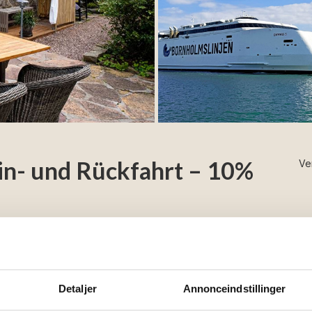
in- und Rückfahrt – 10%
Ve
rnholm
- mit Zeit für Nähe, Entspannung und
 wählen Sie Ihr Ferienhaus und Ihre Fährverbindung
Detaljer
Annonceindstillinger
Unterkunft.