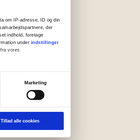
ta om IP-adresse, ID og din
s samarbejdspartnere, der
set indhold, foretage
ormation under
indstillinger
 fra vores
ter
Marketing
ting)
 medier og til at analysere
nden for sociale medier,
Tillad alle cookies
e oplysninger, du har givet