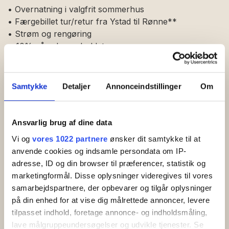
• Overnatning i valgfrit sommerhus
• Færgebillet tur/retur fra Ystad til Rønne**
• Strøm og rengøring
•-10% på selve opholdet
* Sådan sparer du 10%:
Skriv ”Sommerhus” i feltet
”Beskeder eller anmodninger”, inden du afslutter din
Samtykke
Detaljer
Annonceindstillinger
Om
booking. I løbet af få dage modtager du en ændret
bekræftelse, hvor 10% af overnatningsprisen er
fratrukket.
Bemærk, at priserne, du ser imens du
Ansvarlig brug af dine data
booker, er
før
rabat.
Rabatten fratrækkes, når vi
Vi og
vores 1022 partnere
ønsker dit samtykke til at
sender den ændrede bekræftelse til dig. Rabatten
anvende cookies og indsamle persondata om IP-
gælder kun nye bookinger og kan ikke kombineres
adresse, ID og din browser til præferencer, statistik og
med andre rabatter. Rabatten gælder kun de
marketingformål. Disse oplysninger videregives til vores
overnatningssteder, der indgår i denne pakke, og kan
samarbejdspartnere, der opbevarer og tilgår oplysninger
ikke anvendes på andre ophold.
på din enhed for at vise dig målrettede annoncer, levere
tilpasset indhold, foretage annonce- og indholdsmåling,
** Husk at vælge biltype ("Køretøj")
i
lave målgruppeundersøgelser og udvikle tjenester. Se
bestillingsboksen, når du bestiller din pakkerejse – det