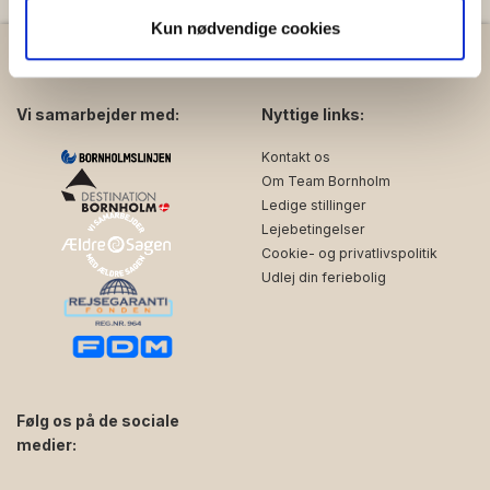
analysepartnere. Vores partnere kan kombinere disse
Kun nødvendige cookies
data med andre oplysninger, du har givet dem, eller som
de har indsamlet fra din brug af deres tjenester.
Vi samarbejder med:
Nyttige links:
Kontakt os
Om Team Bornholm
Ledige stillinger
Lejebetingelser
Cookie- og privatlivspolitik
Udlej din feriebolig
Følg os på de sociale
medier: