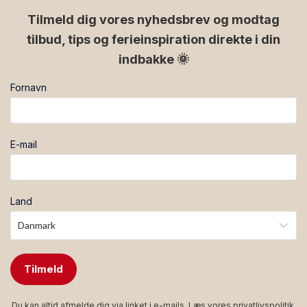
facebook
instagram
Tilmeld dig vores nyhedsbrev og modtag
tilbud, tips og ferieinspiration direkte i din
indbakke 🌞
Fornavn
E-mail
Land
Tilmeld
Du kan altid afmelde dig via linket i e-mails. Læs vores
privatlivspolitik
.