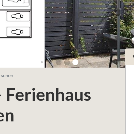
ersonen
– Ferienhaus
en