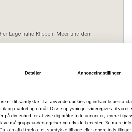
icher Lage nahe Klippen, Meer und dem
m Møllehuset, das ruhig auf der
der fast 400 Jahre alten Windmühle von
ebung und dennoch nur unweit von
Detaljer
Annonceindstillinger
n entfernt. Ein kleiner Weg in der Nähe
Sie von den Klippen aus baden können.
Bedrooms:
2
 Sie den idyllischen kleinen Hafen
mütlicher Atmosphäre. Von hier aus sind
sker dit samtykke til at anvende cookies og indsamle personda
 zur Räucherei, zu Cafés und kleinen
istik og marketingformål. Disse oplysninger videregives til vore
Anreisetag
Sonntag
Flexibel
er på din enhed for at vise dig målrettede annoncer, levere tilpas
(Nebensaison):
 lave målgruppeundersøgelser og udvikle tjenester. Se mere inf
s):
16:00
Check-out (spätestens):
10:00
Du kan altid trække dit samtykke tilbage eller ændre indstillinger