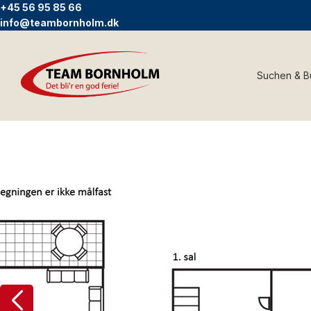
+45 56 95 85 66
info@teambornholm.dk
Suchen & 