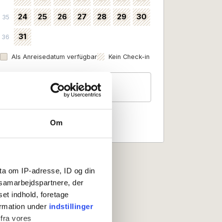
24
25
26
27
28
29
30
35
31
36
Als Anreisedatum verfügbar
Kein Check-in
Gäste
2 Personen
Om
ta om IP-adresse, ID og din
s samarbejdspartnere, der
set indhold, foretage
ormation under
indstillinger
 fra vores