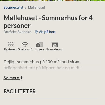
Søgeresultat
Møllehuset
Møllehuset - Sommerhus for 4
personer
Område: Svaneke
Vis på kort
Kystnært
Gratis wifi
I byen
Brændeovn
Dejligt sommerhus på 100 m² med skøn
beliggenhed tæt på klipper, hav og midt i
charmerende Svaneke.
Se mere
Glæd jer til en dejlig ferie i Møllehuset, som ligger
FACILITETER
fredeligt på vandsiden af Møllebakken – tæt ved
Svanekes næsten 400 år gamle stubmølle. Her bor I i
rolige omgivelser med kort afstand til både klipper, hav