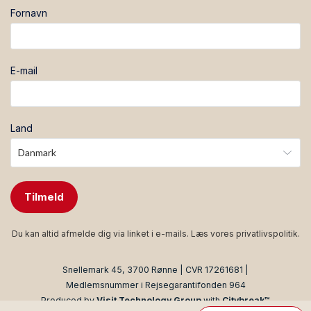
Fornavn
E-mail
Land
Tilmeld
Du kan altid afmelde dig via linket i e-mails. Læs vores
privatlivspolitik
.
Snellemark 45, 3700 Rønne | CVR 17261681 |
Medlemsnummer i Rejsegarantifonden 964
Produced by
Visit Technology Group
with
Citybreak™