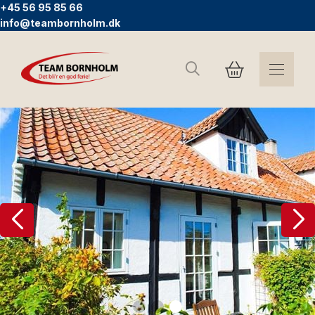
+45 56 95 85 66
info@teambornholm.dk
Søg