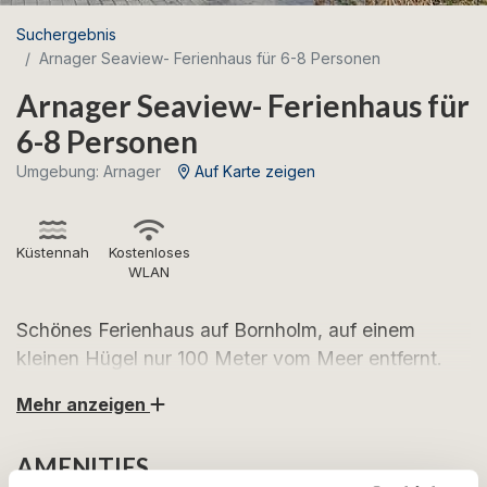
Suchergebnis
Arnager Seaview- Ferienhaus für 6-8 Personen
Arnager Seaview- Ferienhaus für
6-8 Personen
Umgebung: Arnager
Auf Karte zeigen
Küstennah
Kostenloses
WLAN
Schönes Ferienhaus auf Bornholm, auf einem
kleinen Hügel nur 100 Meter vom Meer entfernt.
Mehr anzeigen
Diese 126 Quadratmeter große rote Villa, die nur 100
Meter von der glitzernden Ostsee entfernt liegt, ist ein
AMENITIES
Juwel für alle, die Wert auf Platz und Komfort legen.