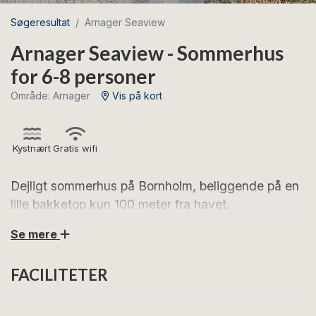
Søgeresultat
Arnager Seaview
Arnager Seaview - Sommerhus
for 6-8 personer
Område: Arnager
Vis på kort
Kystnært
Gratis wifi
Dejligt sommerhus på Bornholm, beliggende på en
lille bakketop kun 100 meter fra havet.
Se mere
Denne røde villa på 126 kvadratmeter, beliggende kun
100 meter fra det funklende Østersøen, er en perle for
FACILITETER
enhver, der værdsætter plads og komfort. Med i alt
otte sovepladser, herunder et charmerende anneks,
tilbyder Arnager Seaview rigelig plads til både familier