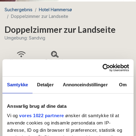
Suchergebnis
Hotel Hammersø
Doppelzimmer zur Landseite
Doppelzimmer zur Landseite
Umgebung: Sandvig
Kostenloses
Frühstück
WLAN
inklusive
Samtykke
Detaljer
Annonceindstillinger
Om
Gemütliches Doppelzimmer mit französischem
Balkon oder Terrasse – komfortable Basis mit
Blick auf die Landseite und den Hammersø.
Ansvarlig brug af dine data
Vi og
vores 1022 partnere
ønsker dit samtykke til at
anvende cookies og indsamle persondata om IP-
AMENITIES
adresse, ID og din browser til præferencer, statistik og