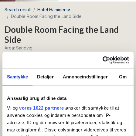
Search result
Hotel Hammersø
Double Room Facing the Land Side
Double Room Facing the Land
Side
Area: Sandvig
Free Wi-Fi
Breakfast
Samtykke
Detaljer
Annonceindstillinger
Om
Cozy double room with a French balcony or
Ansvarlig brug af dine data
terrace – a comfortable base with views of the
land side and Hammersø.
Vi og
vores 1022 partnere
ønsker dit samtykke til at
anvende cookies og indsamle persondata om IP-
adresse, ID og din browser til præferencer, statistik og
AMENITIES
marketingformål. Disse oplysninger videregives til vores