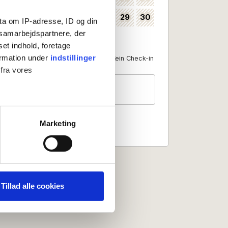
24
25
26
27
28
29
30
35
ta om IP-adresse, ID og din
s samarbejdspartnere, der
31
36
set indhold, foretage
ormation under
indstillinger
Als Anreisedatum verfügbar
Kein Check-in
 fra vores
Gäste
2 Personen
ter
Marketing
ting)
 medier og til at analysere
nden for sociale medier,
Tillad alle cookies
e oplysninger, du har givet