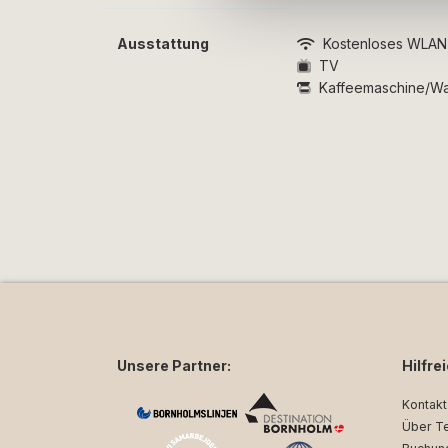
Da die Unterkünfte verschiedenen Privatpe
garantieren, dass eine haustierfreundliche
Ausstattung
Kostenloses WLAN
allgemein Unterkünfte dieser Art verfügbar 
TV
Unterkunft für Ihren Aufenthalt verfügbar s
Kaffeemaschine/W
Ihrer Buchung.
Unsere Partner:
Hilfre
Kontakt
Über T