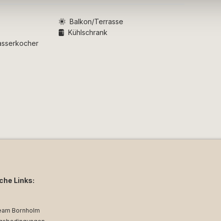
rsonen gehören, können wir nicht
 Unterkunft verfügbar ist – auch wenn
Balkon/Terrasse
sind. Sollte keine haustierfreundliche
Kühlschrank
ein, kontaktieren wir Sie direkt nach
asserkocher
iche Links:
eam Bornholm