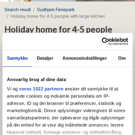
Search result
Gudhjem Feriepark
Holiday home for 4-5 people with large kitchen
Holiday home for 4-5 people
with large kitchen
Area: Gudhjem
Samtykke
Detaljer
Annonceindstillinger
Om
Pets allowed
Free Wi-Fi
Ansvarlig brug af dine data
Holiday home for 4-5 persons with larger kitchen.
Vi og
vores 1022 partnere
ønsker dit samtykke til at
anvende cookies og indsamle persondata om IP-
The holiday home is furnished as follows:
adresse, ID og din browser til præferencer, statistik og
Entrance, bathroom with shower and toilet, kitchen
marketingformål. Disse oplysninger videregives til vores
Show more
with coffee machine and electric kettle, combined
samarbejdspartnere, der opbevarer og tilgår oplysninger
living and dining room with sofa and TV. From the
på din enhed for at vise dig målrettede annoncer, levere
AMENITIES
living room there is access to a terrace. There is 1
tilpasset indhold, foretage annonce- og indholdsmåling,