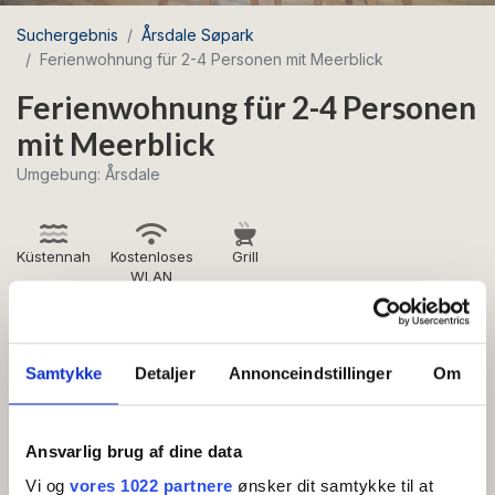
Suchergebnis
Årsdale Søpark
Ferienwohnung für 2-4 Personen mit Meerblick
Ferienwohnung für 2-4 Personen
mit Meerblick
Umgebung: Årsdale
Küstennah
Kostenloses
Grill
WLAN
Schöne Ferienwohnung mit Meerblick, eingerichtet
von der Bornholmer Designerin Pernille Bülow.
Samtykke
Detaljer
Annonceindstillinger
Om
Eingangshalle, Wohnzimmer mit Schlafsofa (2 Betten),
große und gut ausgestattete Küche mit Geschirrspüler,
Ansvarlig brug af dine data
Schlafzimmer mit Doppelbett (2 Betten) und
Vi og
vores 1022 partnere
ønsker dit samtykke til at