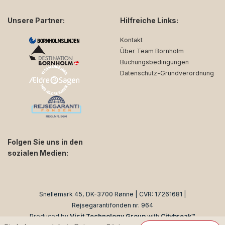
Unsere Partner:
Hilfreiche Links:
Kontakt
Über Team Bornholm
Buchungsbedingungen
Datenschutz-Grundverordnung
Folgen Sie uns in den
sozialen Medien:
facebook
instagram
Snellemark 45, DK-3700 Rønne | CVR: 17261681 |
Rejsegarantifonden nr. 964
Produced by
Visit Technology Group
with
Citybreak™