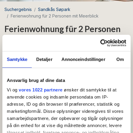
Suchergebnis
Sandkås Søpark
Ferienwohnung für 2 Personen mit Meerblick
Ferienwohnung für 2 Personen
mit Meerblick
Umgebung: Sandkås
Samtykke
Detaljer
Annonceindstillinger
Om
Ferienwohnung mit schönem Meerblick
Ansvarlig brug af dine data
Eingangshalle mit Eingang zum Bad und zur Küche.
Vi og
vores 1022 partnere
ønsker dit samtykke til at
Von der Küche aus geht es weiter in das kombinierte
anvende cookies og indsamle persondata om IP-
Wohnzimmer und das Schlafzimmer mit Doppelbett.
adresse, ID og din browser til præferencer, statistik og
Im Wohnzimmer gibt es einen Essbereich für zwei
marketingformål. Disse oplysninger videregives til vores
samarbejdspartnere, der opbevarer og tilgår oplysninger
Personen, zwei Schlafsessel, einen Couchtisch und
på din enhed for at vise dig målrettede annoncer, levere
einen Fernseher, sowie Zugang zu einer Terrasse mit
tilpasset indhold, foretage annonce- og indholdsmåling,