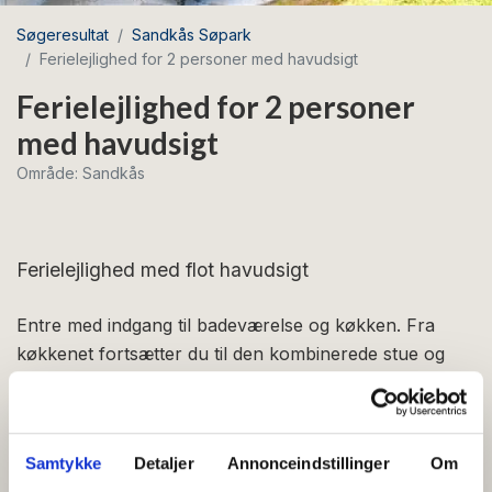
Søgeresultat
Sandkås Søpark
Ferielejlighed for 2 personer med havudsigt
Ferielejlighed for 2 personer
med havudsigt
Område: Sandkås
Ferielejlighed med flot havudsigt
Entre med indgang til badeværelse og køkken. Fra
køkkenet fortsætter du til den kombinerede stue og
soveværelse med dobbeltseng. I stuen er der
spiseplads til to personer, to sofastole, sofabord samt
tv, ligesom du har adgang til terrasse med havemøbler,
Samtykke
Detaljer
Annonceindstillinger
Om
solvogn og egen grill. Køkkenet er veludstyret med