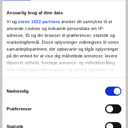
blandt andet komfur, køleskab, frostboks,
opvaskemaskine og microovn. Alle ferielejligheder har
Ansvarlig brug af dine data
flot havudsigt.
Vi og
vores 1022 partnere
ønsker dit samtykke til at
anvende cookies og indsamle persondata om IP-
adresse, ID og din browser til præferencer, statistik og
FACILITETER
marketingformål. Disse oplysninger videregives til vores
samarbejdspartnere, der opbevarer og tilgår oplysninger
Generelt
på din enhed for at vise dig målrettede annoncer, levere
Senge i alt:
2
tilpasset indhold, foretage annonce- og indholdsmåling,
lave målgruppeundersøgelser og udvikle tjenester. Se
mere information under
indstillinger
og i vores
Faciliteter
persondatapolitik. Du kan altid trække dit samtykke
Samtykkevalg
Opvaskemaskine
tilbage eller ændre indstillinger fra vores
Nødvendig
TV
"Cookiedeklaration", eller ved at trykke på "Privacy
trigger" ikonet.
Præferencer
Hvis du tillader det, vil vi også gerne:
Indsamle præcise oplysninger om din placering,
Statistik