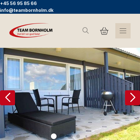
+45 56 95 85 66
info@teambornholm.dk
Søg