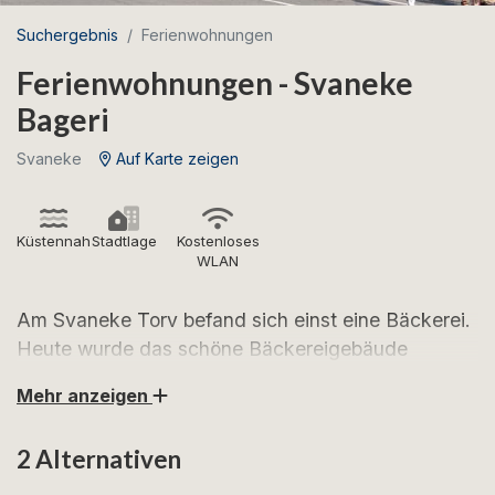
Suchergebnis
Ferienwohnungen
Ferienwohnungen - Svaneke
Bageri
Svaneke
Auf Karte zeigen
Küstennah
Stadtlage
Kostenloses
WLAN
Am Svaneke Torv befand sich einst eine Bäckerei.
Heute wurde das schöne Bäckereigebäude
umgebaut, und im 1. Obergeschoss finden Sie zwei
Mehr anzeigen
schöne Ferienwohnungen, die beide für 4
Personen eingerichtet sind.
2 Alternativen
Svaneke ist Bornholms begehrtester Urlaubsort –