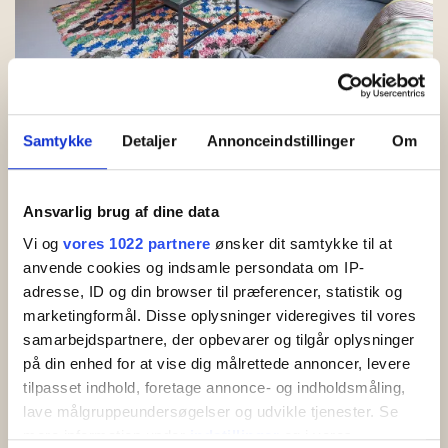
Skøn stue i åben forbindelse med køkken
Samtykke
Detaljer
Annonceindstillinger
Om
Ansvarlig brug af dine data
Vi og
vores 1022 partnere
ønsker dit samtykke til at
anvende cookies og indsamle persondata om IP-
adresse, ID og din browser til præferencer, statistik og
marketingformål. Disse oplysninger videregives til vores
samarbejdspartnere, der opbevarer og tilgår oplysninger
på din enhed for at vise dig målrettede annoncer, levere
tilpasset indhold, foretage annonce- og indholdsmåling,
Nyd en solrig stund på en af de skønne terrasser
lave målgruppeundersøgelser og udvikle tjenester. Se
mere information under
indstillinger
og i vores