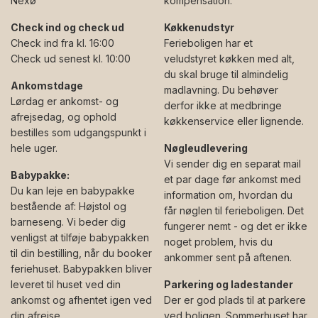
Nexø
kompensation.
Check ind og check ud
Køkkenudstyr
Check ind fra kl. 16:00
Ferieboligen har et
Check ud senest kl. 10:00
veludstyret køkken med alt,
du skal bruge til almindelig
Ankomstdage
madlavning. Du behøver
Lørdag er ankomst- og
derfor ikke at medbringe
afrejsedag, og ophold
køkkenservice eller lignende.
bestilles som udgangspunkt i
hele uger.
Nøgleudlevering
Vi sender dig en separat mail
Babypakke:
et par dage før ankomst med
Du kan leje en babypakke
information om, hvordan du
bestående af: Højstol og
får nøglen til ferieboligen. Det
barneseng. Vi beder dig
fungerer nemt - og det er ikke
venligst at tilføje babypakken
noget problem, hvis du
til din bestilling, når du booker
ankommer sent på aftenen.
feriehuset. Babypakken bliver
leveret til huset ved din
Parkering og ladestander
ankomst og afhentet igen ved
Der er god plads til at parkere
din afrejse.
ved boligen. Sommerhuset har