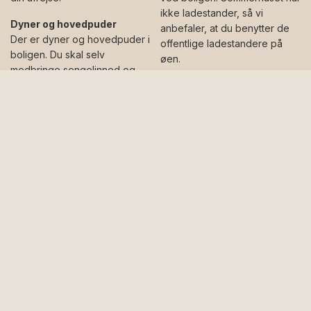
ikke ladestander, så vi
Dyner og hovedpuder
anbefaler, at du benytter de
Der er dyner og hovedpuder i
offentlige ladestandere på
boligen. Du skal selv
øen.
medbringe sengelinned og
håndklæder, medmindre du
Rengøring
lejer en linnedpakke af os.
Vi sørger for at rengøre din
Linnedpakke består af lagen,
bolig inden ankomst og efter
hovedpude- og dynebetræk
afrejse. Rengøring er
samt et stort og et lille
inkluderet i lejeprisen. Ved din
håndklæde. Ønsker du at leje
afrejse beder vi dig sørge for,
en linnedpakke, kan du tilføje
at inventaret er på sin plads,
det til din reservation, når du
køkkenservicet er vasket op,
bestiller dit ophold.
og at eventuelt affald er
afleveret i de korrekte
Handicapforhold
udendørs affaldsspande.
Boligen er ikke
handikapvenlig. Kontakt os
Rygning
venligst på telefon
+45 56 95
Det er ikke tilladt at ryge i
85 66
for råd og vejledning,
boligen, hverken ude eller
hvis du har brug for en
inde.