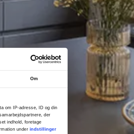
Om
ta om IP-adresse, ID og din
s samarbejdspartnere, der
set indhold, foretage
ormation under
indstillinger