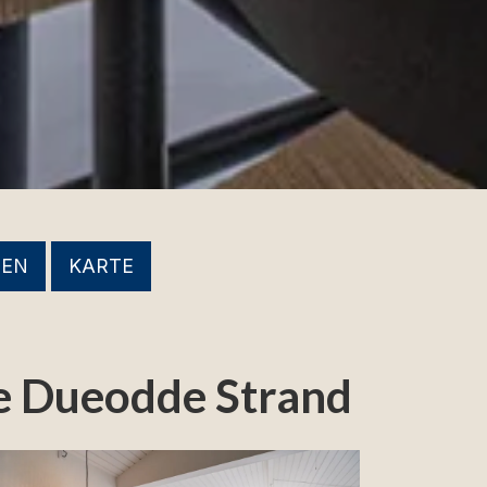
NEN
KARTE
he Dueodde Strand