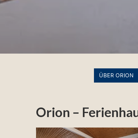
ÜBER ORION
Orion – Ferienha