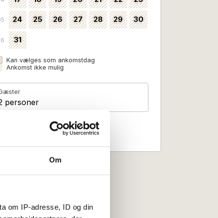
24
25
26
27
28
29
30
35
31
36
Kan vælges som ankomstdag
Ankomst ikke mulig
Gæster
2 personer
Om
ta om IP-adresse, ID og din