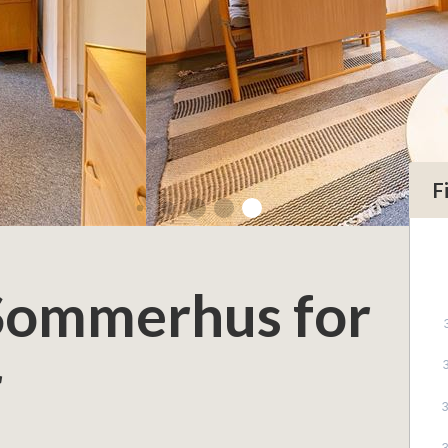
F
 Sommerhus for
r