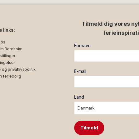
Tilmeld dig vores ny
e links:
ferieinspirat
 os
Fornavn
m Bornholm
tillinger
ingelser
og privatlivspolitik
E-mail
n feriebolig
Land
Tilmeld