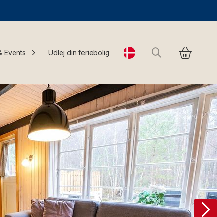
Søg
& Events
Udlej din feriebolig
Change language