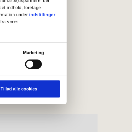
s samarbejdspartnere, der
set indhold, foretage
ormation under
indstillinger
 fra vores
ter
Marketing
ting)
 medier og til at analysere
nden for sociale medier,
Tillad alle cookies
e oplysninger, du har givet