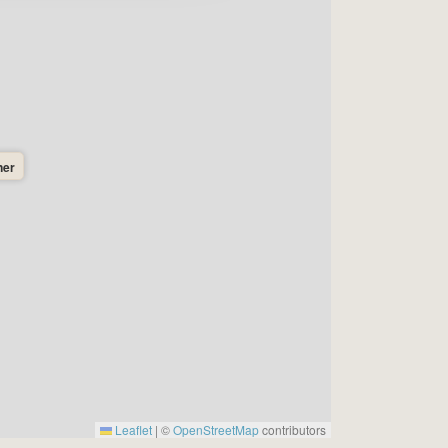
ner
Leaflet
|
©
OpenStreetMap
contributors