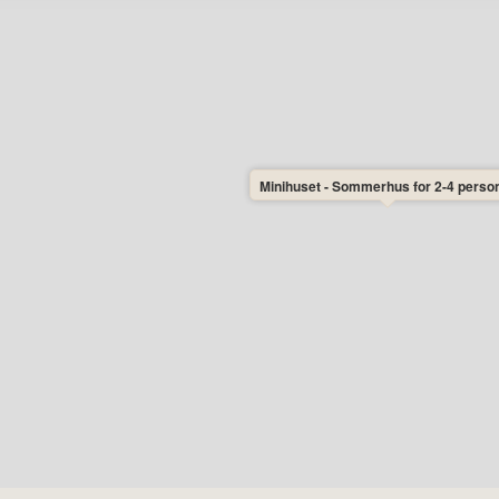
kov, strand og spændende oplevelser.
Minihuset - Sommerhus for 2-4 perso