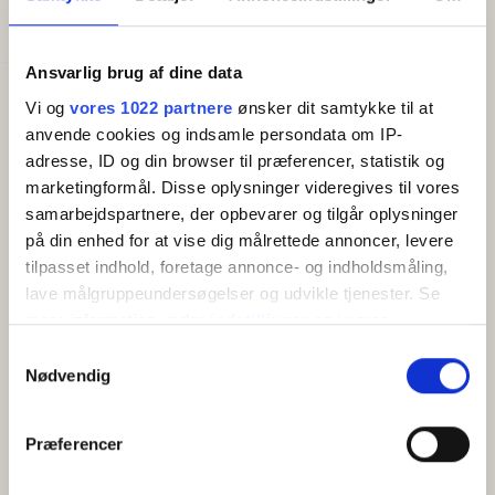
Senge i alt:
2
Ansvarlig brug af dine data
Faciliteter
Vi og
vores 1022 partnere
ønsker dit samtykke til at
Gratis wifi
anvende cookies og indsamle persondata om IP-
TV
adresse, ID og din browser til præferencer, statistik og
Køleskab
marketingformål. Disse oplysninger videregives til vores
samarbejdspartnere, der opbevarer og tilgår oplysninger
på din enhed for at vise dig målrettede annoncer, levere
tilpasset indhold, foretage annonce- og indholdsmåling,
OM
lave målgruppeundersøgelser og udvikle tjenester. Se
mere information under
indstillinger
og i vores
Flot dobbeltværelse med dobbeltseng og balkon, hvor der er
persondatapolitik. Du kan altid trække dit samtykke
Samtykkevalg
udsigt til skoven eller naturgrunden omkring hotellet. Alle
tilbage eller ændre indstillinger fra vores
Nødvendig
værelser er individuelt indrettet med bornholmsk kunst fra Jo
"Cookiedeklaration", eller ved at trykke på "Privacy
Dam Kjærgaard. Rumfordeling: Entré med indgang til lyst og
trigger" ikonet.
velindrettet badeværelse. Kombineret soveværelse og
Præferencer
opholdsrum med stor dobbeltseng fra Auping, tv, elkedel samt
Hvis du tillader det, vil vi også gerne:
møbler fra Skagerak. Af praktik- og miljøhensyn har vi ikke