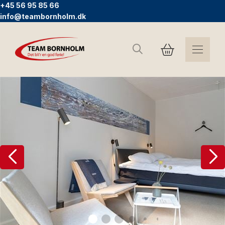
+45 56 95 85 66
info@teambornholm.dk
Søg