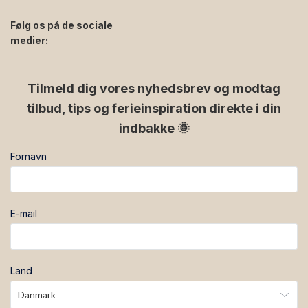
Følg os på de sociale
medier:
facebook
instagram
Tilmeld dig vores nyhedsbrev og modtag
tilbud, tips og ferieinspiration direkte i din
indbakke 🌞
Fornavn
E-mail
Land