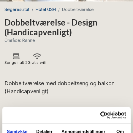
Søgeresultat
Hotel GSH
Dobbeltværelse
Dobbeltværelse - Design
(Handicapvenligt)
Område: Rønne
Senge i alt 2
Gratis wifi
Dobbeltværelse med dobbeltseng og balkon
(Handicapvenligt)
FACILITETER
Samtykke
Detaljer
Annonceindstillinger
Om
Generelt