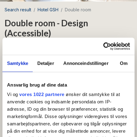
Search result
Hotel GSH
Double room
Double room - Design
(Accessible)
Area: Rønne
Samtykke
Detaljer
Annonceindstillinger
Om
Beds 2
Free Wi-Fi
Ansvarlig brug af dine data
Double room with double bed and balcony
(Accessible)
Vi og
vores 1022 partnere
ønsker dit samtykke til at
anvende cookies og indsamle persondata om IP-
adresse, ID og din browser til præferencer, statistik og
AMENITIES
marketingformål. Disse oplysninger videregives til vores
samarbejdspartnere, der opbevarer og tilgår oplysninger
på din enhed for at vise dig målrettede annoncer, levere
Capacity