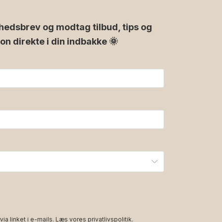
hedsbrev og modtag tilbud, tips og
ion direkte i din indbakke 🌞
via linket i e-mails. Læs vores
privatlivspolitik
.