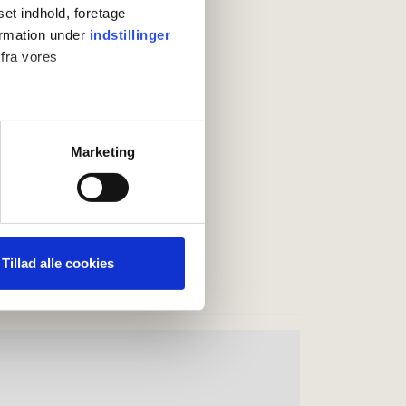
set indhold, foretage
ormation under
indstillinger
 fra vores
ter
Marketing
ting)
 medier og til at analysere
nden for sociale medier,
Tillad alle cookies
e oplysninger, du har givet