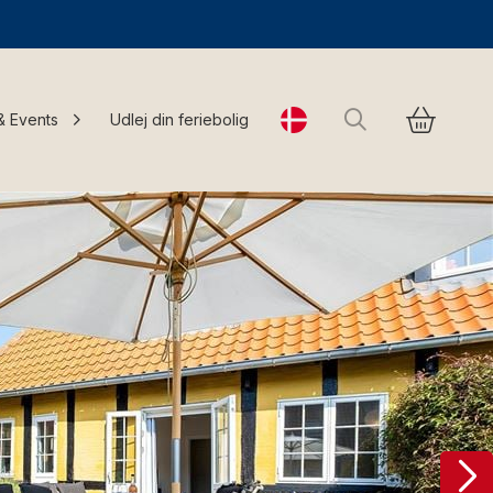
Søg
& Events
Udlej din feriebolig
Change language