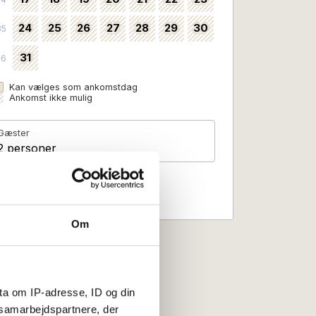
24
25
26
27
28
29
30
35
31
36
Kan vælges som ankomstdag
Ankomst ikke mulig
Gæster
2 personer
Om
ta om IP-adresse, ID og din
s samarbejdspartnere, der