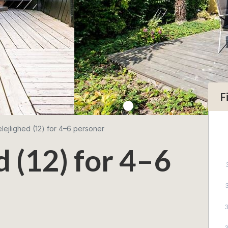
F
elejlighed (12) for 4–6 personer
d (12) for 4–6