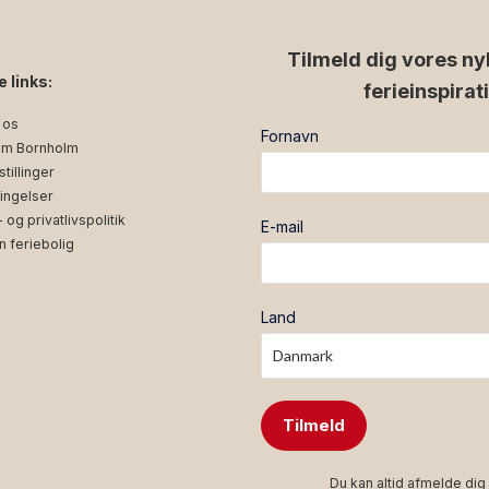
Tilmeld dig vores ny
e links:
ferieinspirat
 os
Fornavn
m Bornholm
tillinger
ingelser
og privatlivspolitik
E-mail
n feriebolig
Land
Tilmeld
Du kan altid afmelde dig 