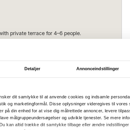
ith private terrace for 4–6 people.
pacious apartment in the heart of Svaneke.
s laid out as follows:
equipped kitchen, which leads on to the
Detaljer
Annonceindstillinger
ng area is furnished with TV, chairs, and a
ren. From here, there is also access to
arasol, and a small glimpse of the sea.
Bedrooms:
2
sker dit samtykke til at anvende cookies og indsamle personda
 sofa bed:
2
he apartment’s bathroom with shower and
istik og marketingformål. Disse oplysninger videregives til vore
s.
er på din enhed for at vise dig målrettede annoncer, levere tilpas
 lave målgruppeundersøgelser og udvikle tjenester. Se mere inf
4 pm
Check out (latest):
10 am
urtyard with fig trees, palms, and
Du kan altid trække dit samtykke tilbage eller ændre indstillinger