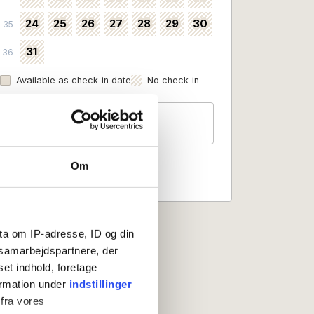
24
25
26
27
28
29
30
35
31
36
Available as check-in date
No check-in
Guests
2 persons
Om
ta om IP-adresse, ID og din
s samarbejdspartnere, der
set indhold, foretage
ormation under
indstillinger
 fra vores