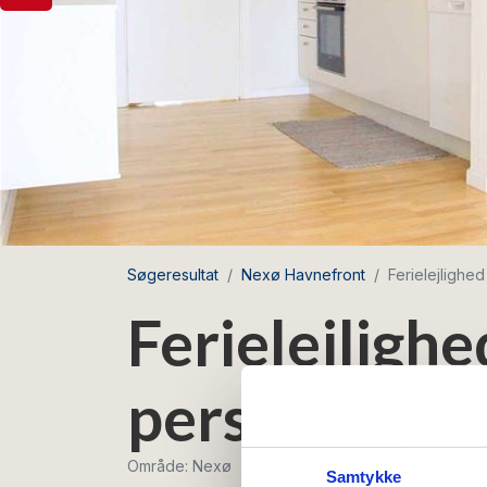
Søgeresultat
Nexø Havnefront
Ferielejlighe
Ferielejlighe
personer me
Område: Nexø
Samtykke