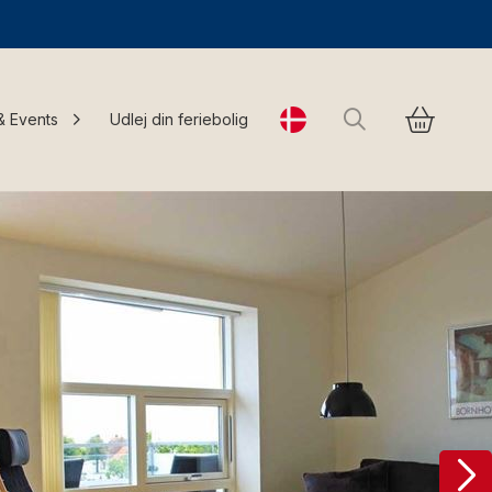
Søg
& Events
Udlej din feriebolig
Change language