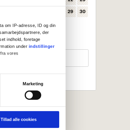
24
25
26
27
28
29
30
35
31
36
ta om IP-adresse, ID og din
s samarbejdspartnere, der
Kan vælges som ankomstdag
set indhold, foretage
Ankomst ikke mulig
ormation under
indstillinger
 fra vores
Gæster
2 personer
ter
Marketing
ting)
 medier og til at analysere
nden for sociale medier,
Tillad alle cookies
e oplysninger, du har givet