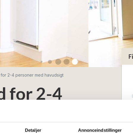
F
d for 2-4 personer med havudsigt
d for 2-4
d havudsigt
Detaljer
Annonceindstillinger