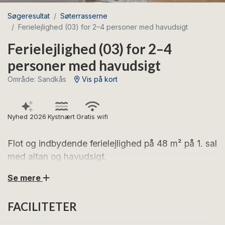
Søgeresultat
Søterrasserne
Ferielejlighed (03) for 2–4 personer med havudsigt
Ferielejlighed (03) for 2–4
personer med havudsigt
Område: Sandkås
Vis på kort
Nyhed 2026
Kystnært
Gratis wifi
Flot og indbydende ferielejlighed på 48 m² på 1. sal
med altan og havudsigt.
Se mere
Glæd dig til skønne feriedage i denne stilfulde
ferielejlighed med fantastisk beliggenhed i Sandkås –
FACILITETER
tæt på strand og kyststi og kun en kort tur fra Allinge-
Sandvig.