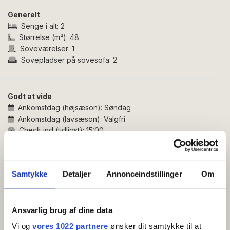
Generelt
Lejligheden er indrettet således:
Senge i alt:
2
Entré i forbindelse med et flot og veludstyret køkken
Størrelse (m²):
48
med blandt andet airfryer og kaffemaskine. Herfra er
Soveværelser:
1
der adgang til badeværelse med bruseniche samt til
Sovepladser på sovesofa:
2
soveværelse med to sovepladser. Lejligheden rummer
desuden et lyst og indbydende opholdsrum med
spiseplads, TV med Chromecast og sovesofa til to
Godt at vide
personer samt udgang til altan med havemøbler.
Ankomstdag (højsæson):
Søndag
Ankomstdag (lavsæson):
Valgfri
Fra både opholdsrummet og altanen kan du nyde den
Check ind (tidligst):
15:00
fantastiske udsigt over havet.
Check ud (senest):
10:00
Adresse:
Tejnvej 74, Lejlighed 3, 3770 Allinge-Sandvig
Samtykke
Detaljer
Annonceindstillinger
Om
Indgang til boligen fra Brinkevej.
Faciliteter
Gratis wifi
TV
Ansvarlig brug af dine data
Køleskab
Sovesofa
Vi og
vores 1022 partnere
ønsker dit samtykke til at