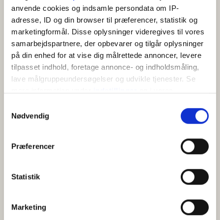
Kaffemaskine/elkedel
anvende cookies og indsamle persondata om IP-
Køkken
adresse, ID og din browser til præferencer, statistik og
marketingformål. Disse oplysninger videregives til vores
samarbejdspartnere, der opbevarer og tilgår oplysninger
på din enhed for at vise dig målrettede annoncer, levere
tilpasset indhold, foretage annonce- og indholdsmåling,
lave målgruppeundersøgelser og udvikle tjenester. Se
mere information under
indstillinger
og i vores
persondatapolitik. Du kan altid trække dit samtykke
Samtykkevalg
tilbage eller ændre indstillinger fra vores
KORT
Nødvendig
"Cookiedeklaration", eller ved at trykke på "Privacy
trigger" ikonet.
Præferencer
+
Hvis du tillader det, vil vi også gerne:
−
Indsamle præcise oplysninger om din placering,
Statistik
der kan være nøjagtig inden for få meter
Identificere din enhed baseret på en scanning af
Marketing
dens unikke karakteristika (fingerprinting)