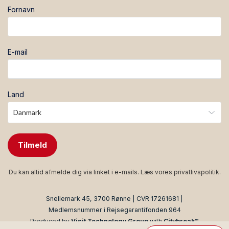
Fornavn
E-mail
Land
Tilmeld
Du kan altid afmelde dig via linket i e-mails. Læs vores
privatlivspolitik
.
Snellemark 45, 3700 Rønne | CVR 17261681 |
Medlemsnummer i Rejsegarantifonden 964
Produced by
Visit Technology Group
with
Citybreak™