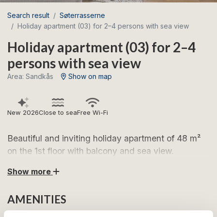
Search result
Søterrasserne
Holiday apartment (03) for 2–4 persons with sea view
Holiday apartment (03) for 2–4
persons with sea view
Area: Sandkås
Show on map
New 2026
Close to sea
Free Wi-Fi
Beautiful and inviting holiday apartment of 48 m²
on the 1st floor with balcony and sea view.
Show more
Look forward to wonderful holidays in this stylish
holiday apartment with a fantastic location in Sandkås
AMENITIES
– close to the beach and the coastal path and only a
short distance from Allinge-Sandvig.