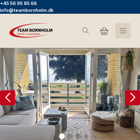
+45 56 95 85 66
info@teambornholm.dk
Search