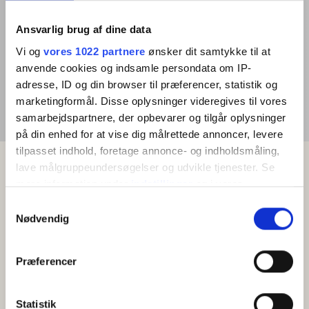
Ansvarlig brug af dine data
Vi og
vores 1022 partnere
ønsker dit samtykke til at
anvende cookies og indsamle persondata om IP-
adresse, ID og din browser til præferencer, statistik og
marketingformål. Disse oplysninger videregives til vores
samarbejdspartnere, der opbevarer og tilgår oplysninger
på din enhed for at vise dig målrettede annoncer, levere
tilpasset indhold, foretage annonce- og indholdsmåling,
lave målgruppeundersøgelser og udvikle tjenester. Se
mere information under
indstillinger
og i vores
persondatapolitik. Du kan altid trække dit samtykke
Samtykkevalg
tilbage eller ændre indstillinger fra vores
Nødvendig
"Cookiedeklaration", eller ved at trykke på "Privacy
trigger" ikonet.
Præferencer
Hvis du tillader det, vil vi også gerne:
Indsamle præcise oplysninger om din placering,
Statistik