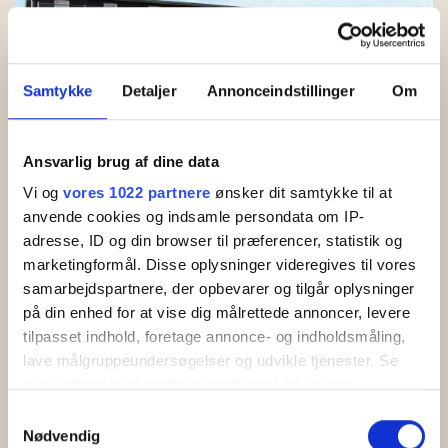
Samtykke
Detaljer
Annonceindstillinger
Om
Ansvarlig brug af dine data
Vi og
vores 1022 partnere
ønsker dit samtykke til at
anvende cookies og indsamle persondata om IP-
Boderne Nr. 1
adresse, ID og din browser til præferencer, statistik og
Boderne Nr. 1. Flotte ferielejligheder for 2-6
marketingformål. Disse oplysninger videregives til vores
personer lige ved den dejlige sandstrand
samarbejdspartnere, der opbevarer og tilgår oplysninger
Boderne. Læs mere og bestil din ferie direkte på…
på din enhed for at vise dig målrettede annoncer, levere
tilpasset indhold, foretage annonce- og indholdsmåling,
lave målgruppeundersøgelser og udvikle tjenester. Se
Læs mere
mere information under
indstillinger
og i vores
persondatapolitik. Du kan altid trække dit samtykke
Samtykkevalg
tilbage eller ændre indstillinger fra vores
Nødvendig