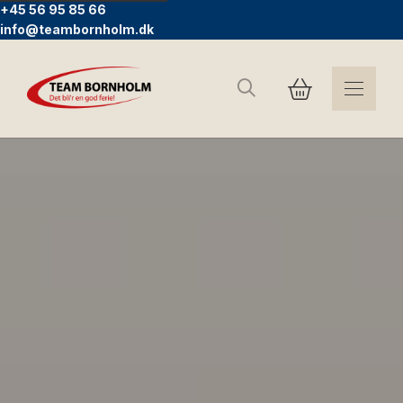
+45 56 95 85 66
info@teambornholm.dk
Søg