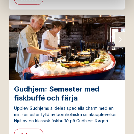
Gudhjem: Semester med
fiskbuffé och färja
Upplev Gudhjems alldeles speciella charm med en
minisemester fylld av bornholmska smakupplevelser.
Njut av en klassisk fiskbuffé på Gudhjem Røgeri
kombinerat med boende i mysiga omgivningar nära
hamnen och klippkusten.