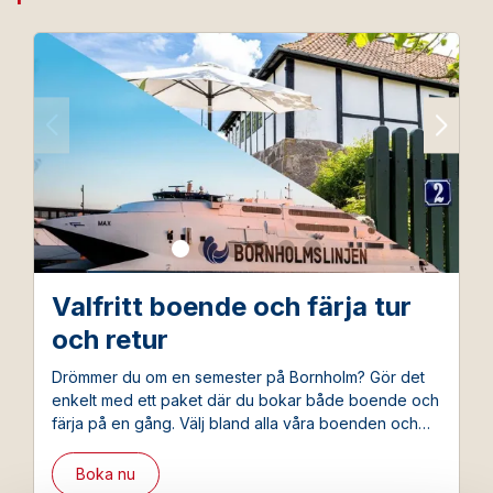
Valfritt boende och färja tur
och retur
Drömmer du om en semester på Bornholm? Gör det
enkelt med ett paket där du bokar både boende och
färja på en gång. Välj bland alla våra boenden och
boka samtidigt den förmånliga paketbiljetten från
Bornholmslinjen.
Boka nu