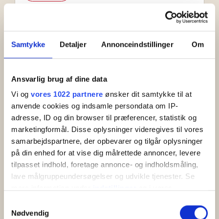
Samtykke
Detaljer
Annonceindstillinger
Om
Ansvarlig brug af dine data
Vi og
vores 1022 partnere
ønsker dit samtykke til at
anvende cookies og indsamle persondata om IP-
adresse, ID og din browser til præferencer, statistik og
marketingformål. Disse oplysninger videregives til vores
Sommarhus & färja tur/retur –
samarbejdspartnere, der opbevarer og tilgår oplysninger
spara 10%
på din enhed for at vise dig målrettede annoncer, levere
tilpasset indhold, foretage annonce- og indholdsmåling,
Drömmer du om sommarhusidyll på Bornholm - med
lave målgruppeundersøgelser og udvikle tjenester. Se
tid för gemenskap, avkoppling och upplevelser i
mere information under
indstillinger
og i vores
naturen? Med detta paket väljer du själv ditt
persondatapolitik. Du kan altid trække dit samtykke
sommarhus och din färjeavgång, samtidigt som du
Samtykkevalg
sparar 10% på själva boendet.
tilbage eller ændre indstillinger fra vores
Nødvendig
Boka nu