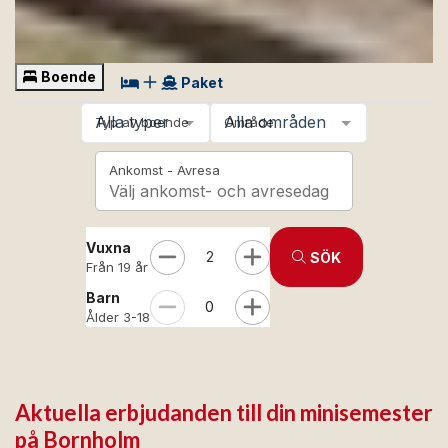
Boende
Paket
Alla typer
Alla områden
Typ av boende
Område
Ankomst - Avresa
Välj ankomst- och avresedag
Vuxna
2
SÖK
Från 19 år
Barn
0
Ålder 3-18
Aktuella erbjudanden till din minisemester
på Bornholm