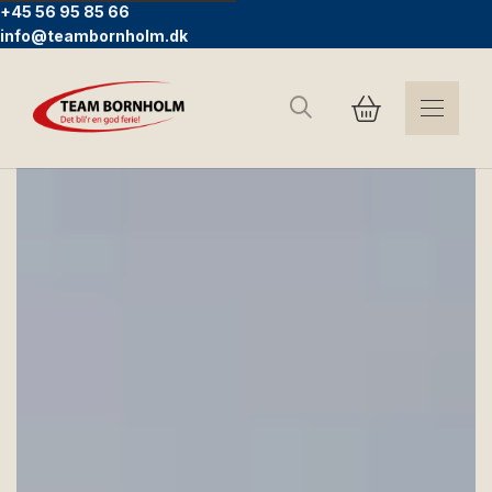
+45 56 95 85 66
info@teambornholm.dk
Sök