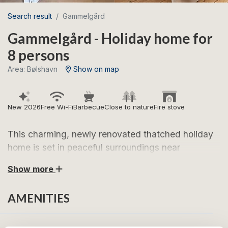
Search result
Gammelgård
Gammelgård - Holiday home for
8 persons
Area: Bølshavn
Show on map
New 2026
Free Wi-Fi
Barbecue
Close to nature
Fire stove
This charming, newly renovated thatched holiday
home is set in peaceful surroundings near
Bølshavn and just 5 km from Svaneke. With 178
Show more
m², space for 8 guests, two terraces, a wood-
burning stove and plenty of rural charm, it offers a
AMENITIES
wonderful base for your Bornholm holiday.
The holiday home is set on two floors and situated on