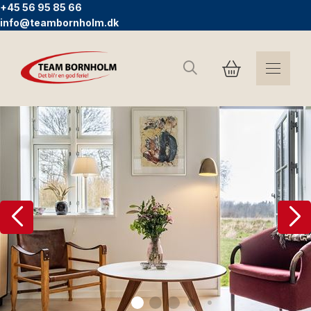
+45 56 95 85 66
info@teambornholm.dk
Search