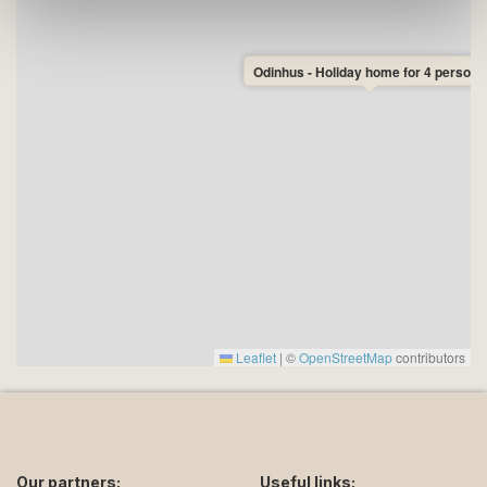
Odinhus - Holiday home for 4 persons
Leaflet
|
©
OpenStreetMap
contributors
Our partners:
Useful links: