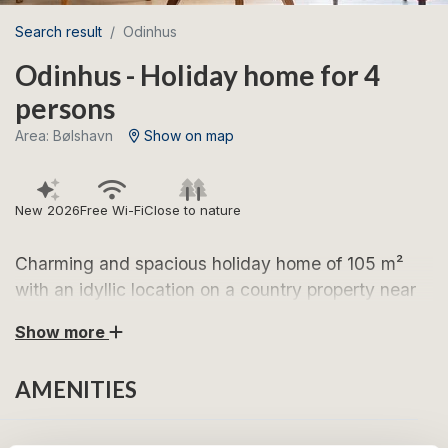
Search result
Odinhus
Odinhus - Holiday home for 4
persons
Area: Bølshavn
Show on map
New 2026
Free Wi-Fi
Close to nature
Charming and spacious holiday home of 105 m²
with an idyllic location on a country property near
the fishing village of Bølshavn, only 5 km from
Show more
Svaneke.
AMENITIES
Look forward to relaxing holiday days in this well-
maintained holiday home with a thoughtful layout that
provides plenty of space for family or friends. You’ll