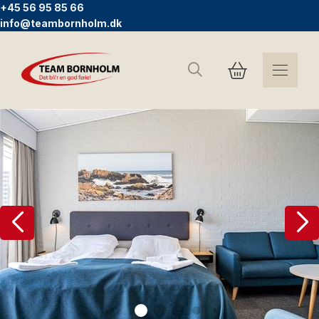
+45 56 95 85 66
info@teambornholm.dk
Search