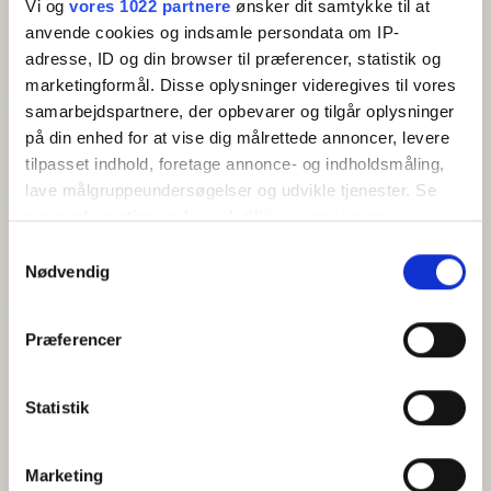
Vi og
vores 1022 partnere
ønsker dit samtykke til at
anvende cookies og indsamle persondata om IP-
adresse, ID og din browser til præferencer, statistik og
AMENITIES
marketingformål. Disse oplysninger videregives til vores
samarbejdspartnere, der opbevarer og tilgår oplysninger
på din enhed for at vise dig målrettede annoncer, levere
Capacity
tilpasset indhold, foretage annonce- og indholdsmåling,
Beds:
5
lave målgruppeundersøgelser og udvikle tjenester. Se
mere information under
indstillinger
og i vores
persondatapolitik. Du kan altid trække dit samtykke
Good to know
Samtykkevalg
Breakfast
tilbage eller ændre indstillinger fra vores
Nødvendig
"Cookiedeklaration", eller ved at trykke på "Privacy
trigger" ikonet.
Præferencer
Facilities
Free Wi-Fi
Hvis du tillader det, vil vi også gerne:
Terrace
Indsamle præcise oplysninger om din placering,
Statistik
Refrigerator
der kan være nøjagtig inden for få meter
Coffee maker/electric kettle
Identificere din enhed baseret på en scanning af
Marketing
dens unikke karakteristika (fingerprinting)