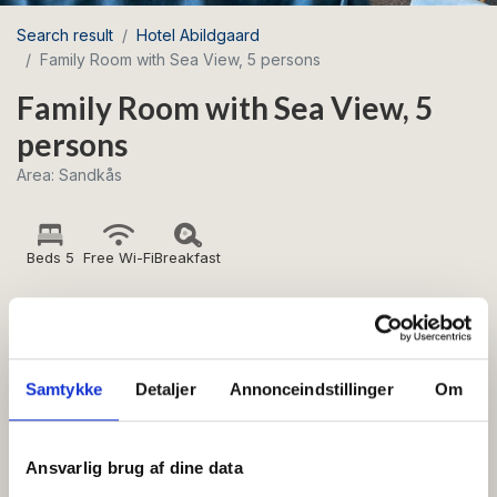
Search result
Hotel Abildgaard
Family Room with Sea View, 5 persons
Family Room with Sea View, 5
persons
Area: Sandkås
Beds 5
Free Wi-Fi
Breakfast
Large family room with sea views, as well as a
combined sleeping and living room (sleeps 2) and
Samtykke
Detaljer
Annonceindstillinger
Om
an extra bedroom (sleeps 3). All-inclusive:
Breakfast and a large dinner buffet with drinks are
included in the room rate, which is valid for 5
Ansvarlig brug af dine data
people.