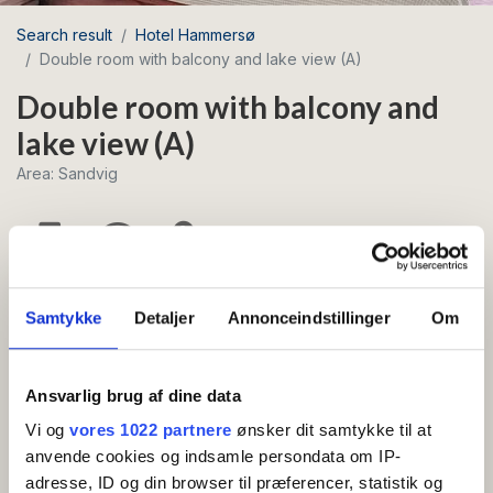
Search result
Hotel Hammersø
Double room with balcony and lake view (A)
Double room with balcony and
lake view (A)
Area: Sandvig
Beds 2
Free Wi-Fi
Breakfast
Samtykke
Detaljer
Annonceindstillinger
Om
Cozy double room with a furnished balcony and
breathtaking views of Lake Hammersø and
Hammeren’s granite.
Ansvarlig brug af dine data
Vi og
vores 1022 partnere
ønsker dit samtykke til at
anvende cookies og indsamle persondata om IP-
AMENITIES
adresse, ID og din browser til præferencer, statistik og